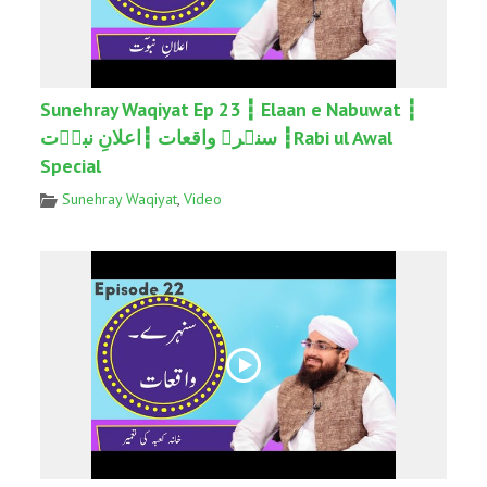
Sunehray Waqiyat Ep 23 ┇ Elaan e Nabuwat ┇
سنہرے واقعات ┇اعلانِ نبوۤت ┇Rabi ul Awal
Special
Sunehray Waqiyat
,
Video