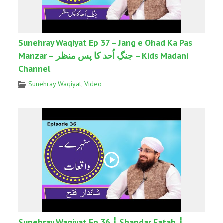
Sunehray Waqiyat Ep 37 – Jang e Ohad Ka Pas
Manzar – جنگِ اُحد کا پس منظر – Kids Madani
Channel
Sunehray Waqiyat
,
Video
Sunehray Waqiyat Ep 36 ┇ Shandar Fatah ┇