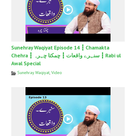
Sunehray Waqiyat Episode 14 ┇ Chamakta
Chehra ┇ سنہرے واقعات ┇ چمکتا چہرہ ┇ Rabi ul
Awal Special
Sunehray Waqiyat
,
Video