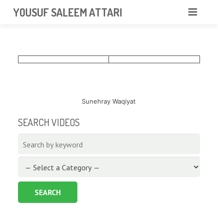
googlea85011f5a37dcd6e.html
YOUSUF SALEEM ATTARI
HOME
ABOUT
VIDEOS
Sunehray Waqiyat
NEWS & EVENTS
SEARCH VIDEOS
GALLERY
CONTACT