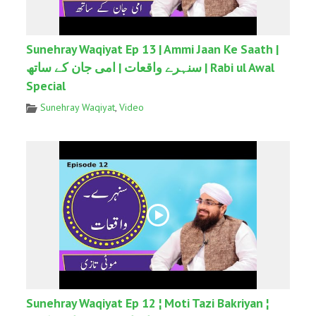
Sunehray Waqiyat Ep 13 | Ammi Jaan Ke Saath |
سنہرے واقعات | امی جان کے ساتھ | Rabi ul Awal
Special
Sunehray Waqiyat
,
Video
Sunehray Waqiyat Ep 12 ¦ Moti Tazi Bakriyan ¦