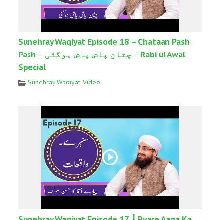
Sunehray Waqiyat Episode 18 – Chataan Pash
Pash – چٹان پاش پاش ہوگئی – Rabi ul Awal
Special
Sunehray Waqiyat
,
Video
Sunehray Waqiyat Episode 17 ┇ Pyare Aaqa Ka