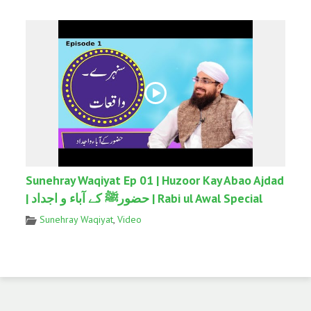
Sunehray Waqiyat Ep 01 | Huzoor Kay Abao Ajdad
| حضورﷺ کے آباء و اجداد | Rabi ul Awal Special
Sunehray Waqiyat
,
Video