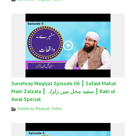
Sunehray Waqiyat Episode 06 ┇ Safaid Mahal
Main Zalzala ┇ سفید محل میں زلزلہ ┇ Rabi ul
Awal Special
Sunehray Waqiyat
,
Video