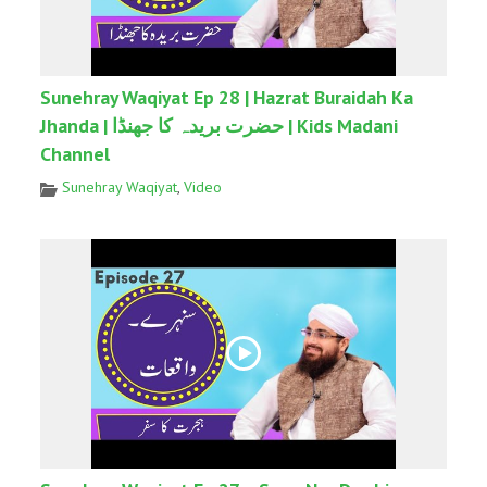
Sunehray Waqiyat Ep 28 | Hazrat Buraidah Ka
Jhanda | حضرت بریدہ کا جھنڈا | Kids Madani
Channel
Sunehray Waqiyat
,
Video