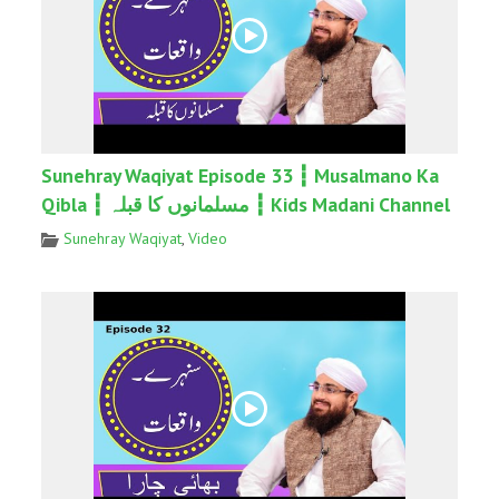
Sunehray Waqiyat Episode 33 ┇ Musalmano Ka
Qibla ┇ مسلمانوں کا قبلہ ┇ Kids Madani Channel
Sunehray Waqiyat
,
Video