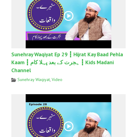
Sunehray Waqiyat Ep 29 ┇ Hijrat Kay Baad Pehla
Kaam ┇ ہجرت کے بعد پہلا کام ┇ Kids Madani
Channel
Sunehray Waqiyat
,
Video