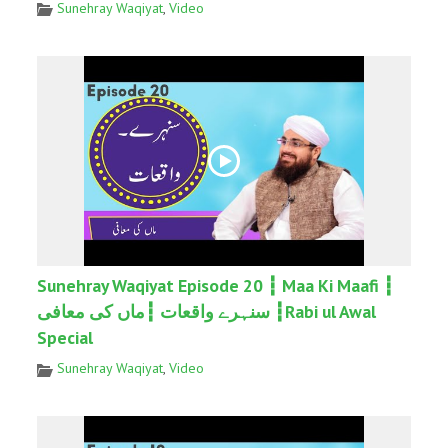
Sunehray Waqiyat
,
Video
Sunehray Waqiyat Episode 20 ┇ Maa Ki Maafi ┇
سنہرے واقعات ┇ماں کی معافی ┇Rabi ul Awal
Special
Sunehray Waqiyat
,
Video