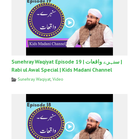
Sunehray Waqiyat Episode 19 | سنہرے واقعات |
Rabi ul Awal Special | Kids Madani Channel
Sunehray Waqiyat
,
Video