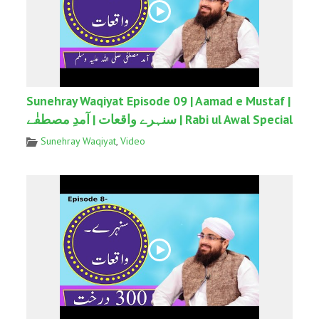
Sunehray Waqiyat Episode 09 | Aamad e Mustaf |
سنہرے واقعات | آمدِ مصطفٰے | Rabi ul Awal Special
Sunehray Waqiyat
,
Video