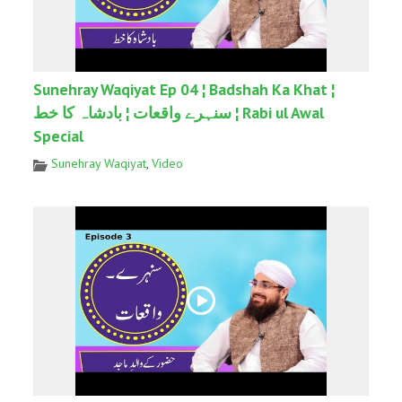
Sunehray Waqiyat Ep 04 ¦ Badshah Ka Khat ¦
سنہرے واقعات ¦ بادشاہ کا خط ¦ Rabi ul Awal
Special
Sunehray Waqiyat
,
Video